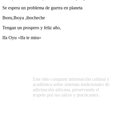
Se espera un problema de guerra en planeta
Iboru,Iboya ,ibocheche
Tengan un prospero y feliz año,
Ifa Oyu «Ifa te mira»
Este sitio comparte información cultural y
académica sobre sistemas tradicionales de
adivinación africana, preservando el
respeto por sus raíces y practicantes.