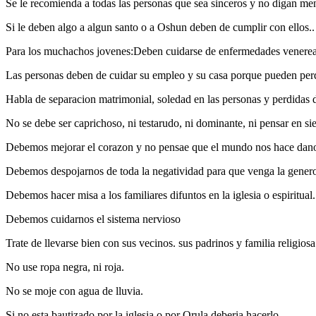
Se le recomienda a todas las personas que sea sinceros y no digan men
Si le deben algo a algun santo o a Oshun deben de cumplir con ellos..
Para los muchachos jovenes:Deben cuidarse de enfermedades venereas
Las personas deben de cuidar su empleo y su casa porque pueden perd
Habla de separacion matrimonial, soledad en las personas y perdidas d
No se debe ser caprichoso, ni testarudo, ni dominante, ni pensar en sie
Debemos mejorar el corazon y no pensae que el mundo nos hace dan
Debemos despojarnos de toda la negatividad para que venga la gener
Debemos hacer misa a los familiares difuntos en la iglesia o espiritual.
Debemos cuidarnos el sistema nervioso
Trate de llevarse bien con sus vecinos. sus padrinos y familia religiosa
No use ropa negra, ni roja.
No se moje con agua de lluvia.
Si no esta bautizado por la iglesia o por Orula deberia hacerlo..