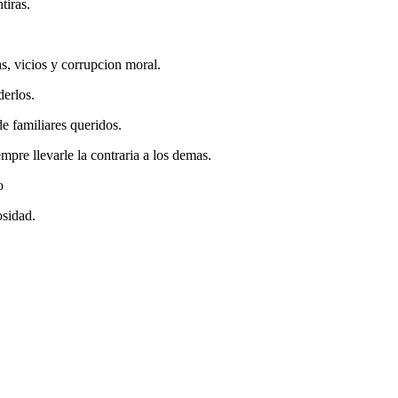
tiras.
, vicios y corrupcion moral.
erlos.
e familiares queridos.
mpre llevarle la contraria a los demas.
o
osidad.