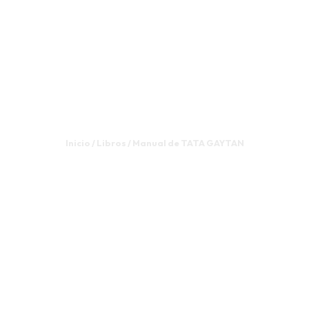
Manual de
TATA
GAYTAN
Inicio / Libros / Manual de TATA GAYTAN