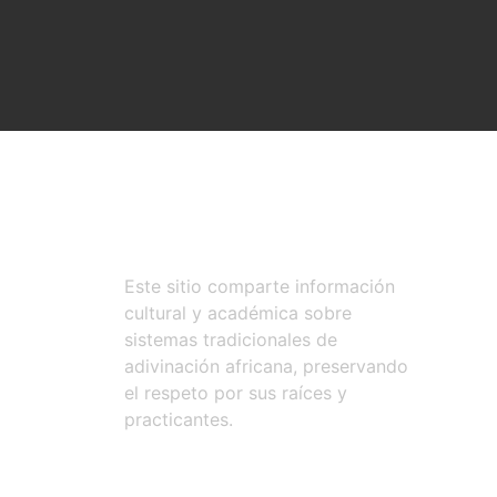
Este sitio comparte información
cultural y académica sobre
sistemas tradicionales de
adivinación africana, preservando
el respeto por sus raíces y
practicantes.