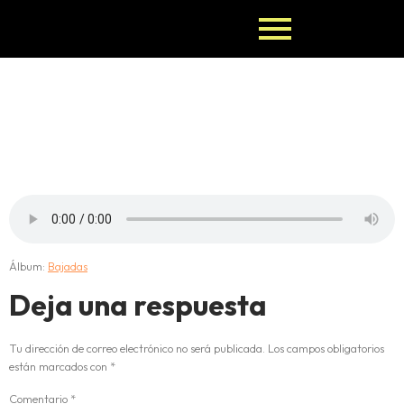
0-BAJADA-
DE-OFUN
Álbum:
Bajadas
Deja una respuesta
Tu dirección de correo electrónico no será publicada.
Los campos obligatorios
están marcados con
*
Comentario
*