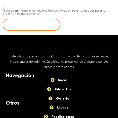
Guarda mi nombre, correo electrónico y web en este navegador para la
próxima vez que comente.
Este sitio comparte información cultural y académica sobre sistemas
tradicionales de adivinación africana, preservando el respeto por sus
raíces y practicantes.
Navegación
Inicio
Filosofía
Galería
Otros
Libros
Predicciones