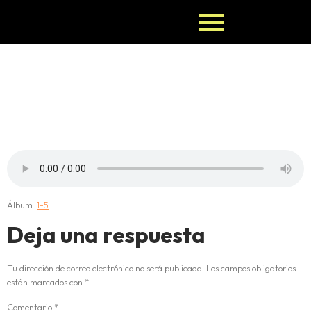
1-IROSO-
MEYI
Álbum:
1-5
Deja una respuesta
Tu dirección de correo electrónico no será publicada.
Los campos obligatorios
están marcados con
*
Comentario
*