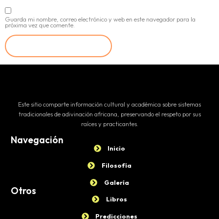
Guarda mi nombre, correo electrónico y web en este navegador para la
próxima vez que comente.
Este sitio comparte información cultural y académica sobre sistemas
tradicionales de adivinación africana, preservando el respeto por sus
raíces y practicantes.
Navegación
Inicio
Filosofía
Galería
Otros
Libros
Predicciones