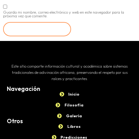
Guarda mi nombre, correo electrónico y web en este navegador para la
próxima vez que comente.
Este sitio comparte información cultural y académica sobre sistemas
tradicionales de adivinación africana, preservando el respeto por sus
raíces y practicantes.
Navegación
Inicio
Filosofía
Galería
Otros
Libros
Predicciones