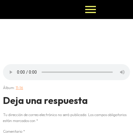
11-IRETE-
ANSA.
Álbum:
11-16
Deja una respuesta
Tu dirección de correo electrónico no será publicada.
Los campos obligatorios
están marcados con
*
Comentario
*