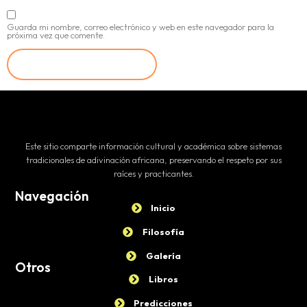
Guarda mi nombre, correo electrónico y web en este navegador para la
próxima vez que comente.
Este sitio comparte información cultural y académica sobre sistemas
tradicionales de adivinación africana, preservando el respeto por sus
raíces y practicantes.
Navegación
Inicio
Filosofía
Galería
Otros
Libros
Predicciones