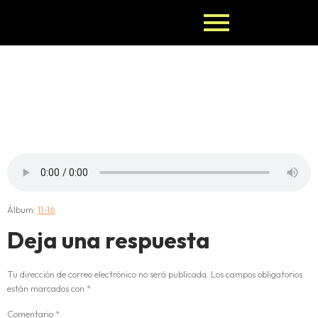
11-OTURA-
OSA
Álbum:
11-16
Deja una respuesta
Tu dirección de correo electrónico no será publicada.
Los campos obligatorios
están marcados con
*
Comentario
*