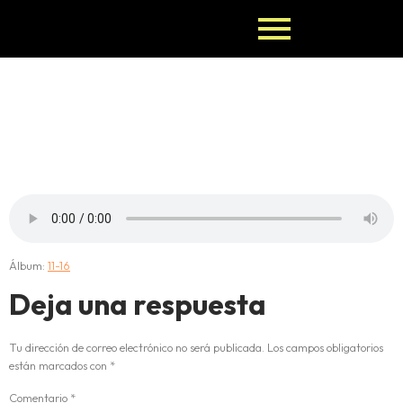
12-OYEKUN-
BATRUPON
Álbum:
11-16
Deja una respuesta
Tu dirección de correo electrónico no será publicada.
Los campos obligatorios
están marcados con
*
Comentario
*