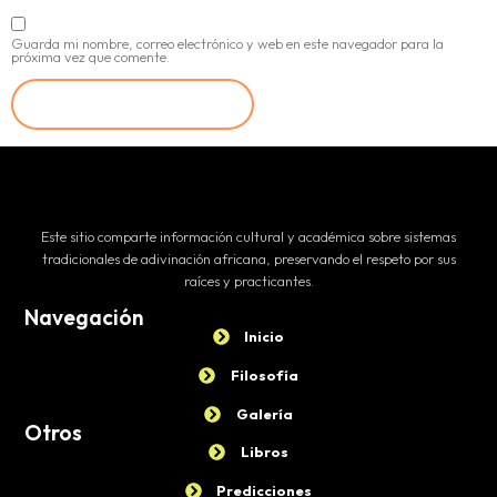
Guarda mi nombre, correo electrónico y web en este navegador para la
próxima vez que comente.
Este sitio comparte información cultural y académica sobre sistemas
tradicionales de adivinación africana, preservando el respeto por sus
raíces y practicantes.
Navegación
Inicio
Filosofía
Galería
Otros
Libros
Predicciones