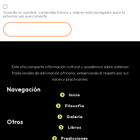
Guarda mi nombre, correo electrónico y web en este navegador para la
próxima vez que comente.
Este sitio comparte información cultural y académica sobre sistemas
tradicionales de adivinación africana, preservando el respeto por sus
raíces y practicantes.
Navegación
Inicio
Filosofía
Galería
Otros
Libros
Predicciones