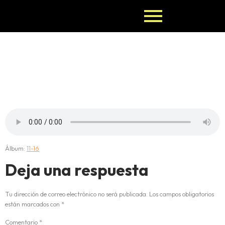
13-OJUANI-
ALAKENTU
Álbum:
11-16
Deja una respuesta
Tu dirección de correo electrónico no será publicada.
Los campos obligatorios
están marcados con
*
Comentario
*