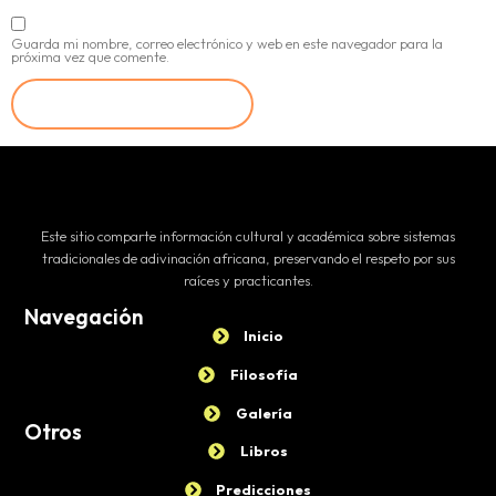
Guarda mi nombre, correo electrónico y web en este navegador para la
próxima vez que comente.
Este sitio comparte información cultural y académica sobre sistemas
tradicionales de adivinación africana, preservando el respeto por sus
raíces y practicantes.
Navegación
Inicio
Filosofía
Galería
Otros
Libros
Predicciones