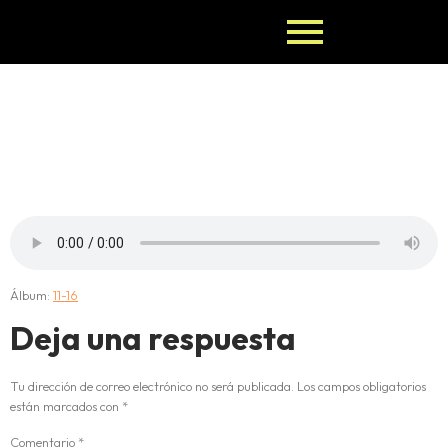
15-OJUANI-
BOCHE
Álbum:
11-16
Deja una respuesta
Tu dirección de correo electrónico no será publicada.
Los campos obligatorios
están marcados con
*
Comentario
*