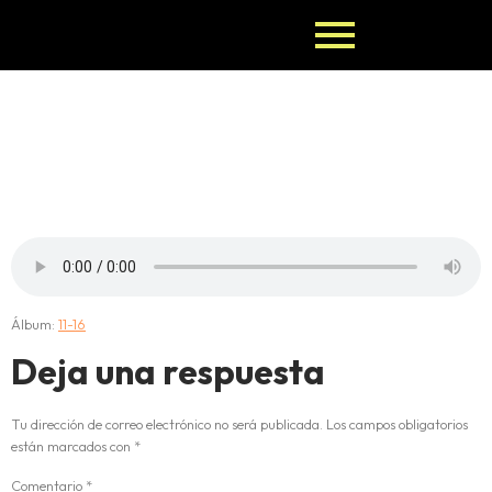
15-OTURA-
CHE
Álbum:
11-16
Deja una respuesta
Tu dirección de correo electrónico no será publicada.
Los campos obligatorios
están marcados con
*
Comentario
*