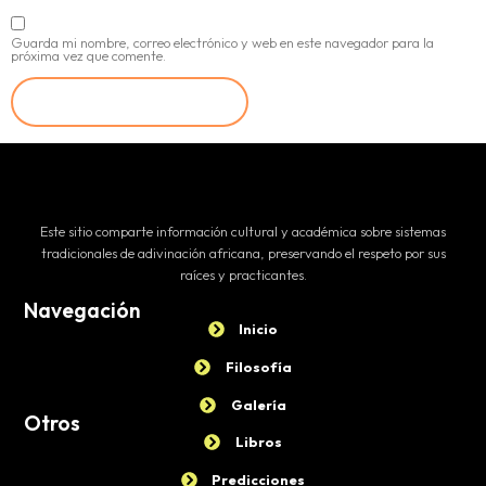
Guarda mi nombre, correo electrónico y web en este navegador para la
próxima vez que comente.
Este sitio comparte información cultural y académica sobre sistemas
tradicionales de adivinación africana, preservando el respeto por sus
raíces y practicantes.
Navegación
Inicio
Filosofía
Galería
Otros
Libros
Predicciones