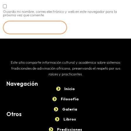
Guarda mi nombre, correo electrónico y web en este navegador para la
próxima vez que comente.
Este sitio comparte información cultural y académica sobre sistemas
tradicionales de adivinación africana, preservando el respeto por sus
raíces y practicantes.
Navegación
Inicio
Filosofía
Galería
Otros
Libros
Predicciones