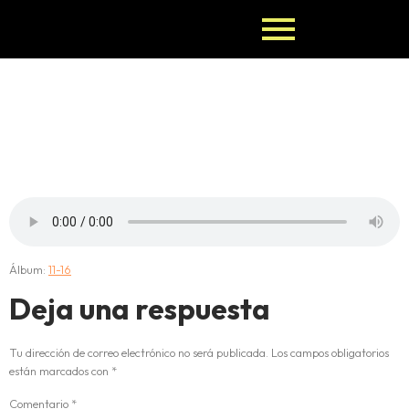
16-OBARA-
FUN
Álbum:
11-16
Deja una respuesta
Tu dirección de correo electrónico no será publicada.
Los campos obligatorios
están marcados con
*
Comentario
*