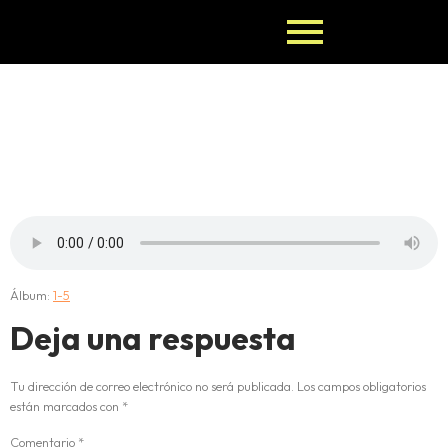
2-IROSO-
UMBO
Álbum:
1-5
Deja una respuesta
Tu dirección de correo electrónico no será publicada.
Los campos obligatorios
están marcados con
*
Comentario
*