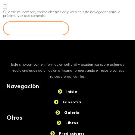
Guarda mi nombre, correo electrónico y web en este navegador para la
próxima vez que comente.
Este sitio comparte información cultural y académica sobre sistemas
tradicionales de adivinación africana, preservando el respeto por sus
raíces y practicantes.
Navegación
Inicio
Filosofía
Galería
Otros
Libros
Predicciones