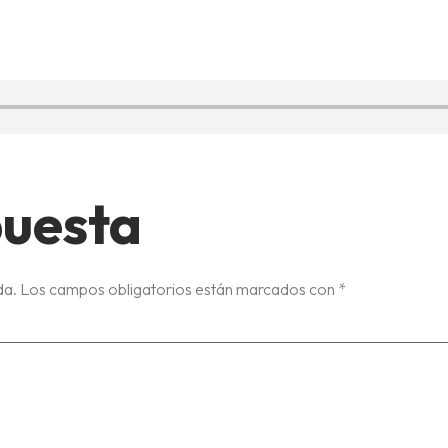
HE-YE
puesta
da.
Los campos obligatorios están marcados con
*