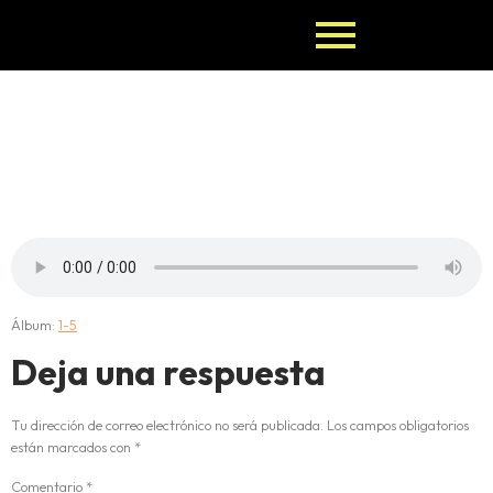
4-IWORI-
BODE
Álbum:
1-5
Deja una respuesta
Tu dirección de correo electrónico no será publicada.
Los campos obligatorios
están marcados con
*
Comentario
*