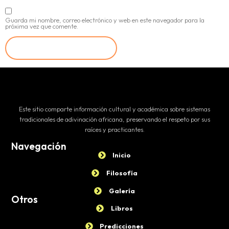
Guarda mi nombre, correo electrónico y web en este navegador para la
próxima vez que comente.
Este sitio comparte información cultural y académica sobre sistemas
tradicionales de adivinación africana, preservando el respeto por sus
raíces y practicantes.
Navegación
Inicio
Filosofía
Galería
Otros
Libros
Predicciones