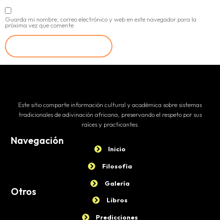
Guarda mi nombre, correo electrónico y web en este navegador para la
próxima vez que comente.
Este sitio comparte información cultural y académica sobre sistemas
tradicionales de adivinación africana, preservando el respeto por sus
raíces y practicantes.
Navegación
Inicio
Filosofía
Galería
Otros
Libros
Predicciones