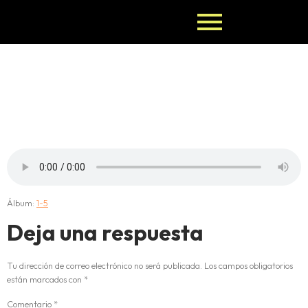
4-OTURA-
POMPEYO
Álbum:
1-5
Deja una respuesta
Tu dirección de correo electrónico no será publicada.
Los campos obligatorios
están marcados con
*
Comentario
*