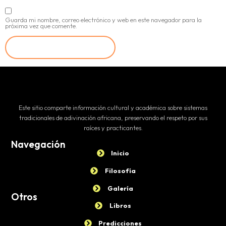
Guarda mi nombre, correo electrónico y web en este navegador para la
próxima vez que comente.
Este sitio comparte información cultural y académica sobre sistemas
tradicionales de adivinación africana, preservando el respeto por sus
raíces y practicantes.
Navegación
Inicio
Filosofía
Galería
Otros
Libros
Predicciones