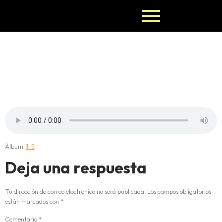
5-OJUANI-
NI-CHIDI
Álbum:
1-5
Deja una respuesta
Tu dirección de correo electrónico no será publicada.
Los campos obligatorios
están marcados con
*
Comentario
*