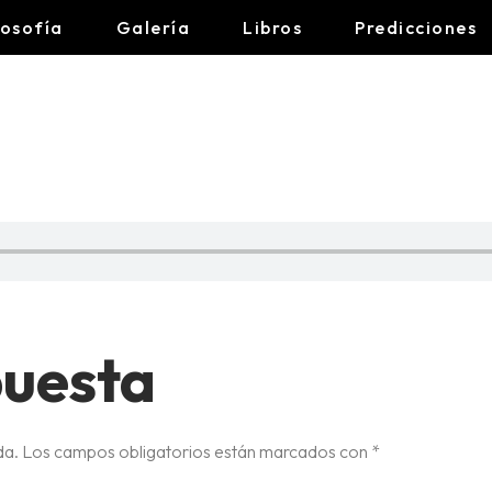
losofía
Galería
Libros
Predicciones
BE-YO
puesta
da.
Los campos obligatorios están marcados con
*