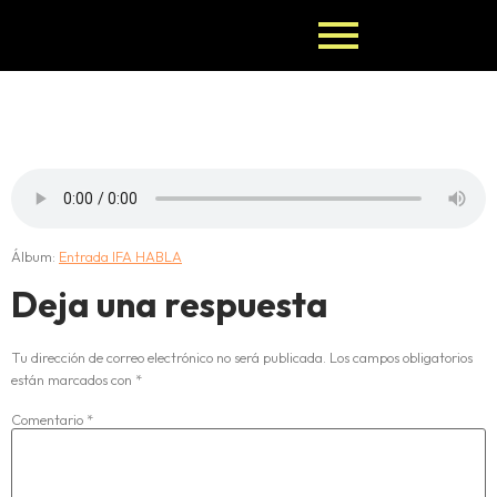
Entrada 5
Álbum:
Entrada IFA HABLA
Deja una respuesta
Tu dirección de correo electrónico no será publicada.
Los campos obligatorios
están marcados con
*
Comentario
*