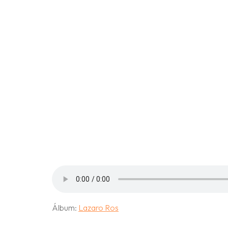
bloqu
bíuli
oinle
Álbum:
Lazaro Ros