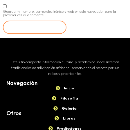
Guarda mi nombre, correo electrónico y web en este navegador para la
próxima vez que comente.
Este sitio comparte información cultural y académica sobre sistemas
tradicionales de adivinación africana, preservando el respeto por sus
raíces y practicantes.
Navegación
Inicio
Filosofía
Galería
Otros
Libros
Predicciones