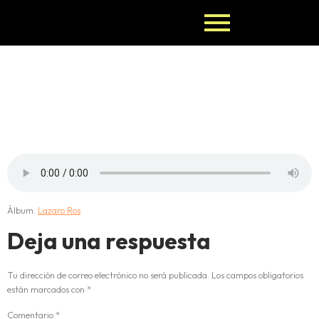
INLE (oro
seco)
Álbum:
Lazaro Ros
Deja una respuesta
Tu dirección de correo electrónico no será publicada.
Los campos obligatorios
están marcados con
*
Comentario
*