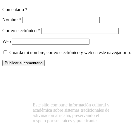
Comentario
*
Nombre
*
Correo electrónico
*
Web
Guarda mi nombre, correo electrónico y web en este navegador p
Este sitio comparte información cultural y
académica sobre sistemas tradicionales de
adivinación africana, preservando el
respeto por sus raíces y practicantes.